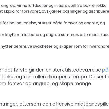
angrep, vinne luftdueller og initiere spill fra bakre rekke.
 skjold for forsvaret, avskjærer pasninger og distribuer
te for ballbevegelse, støtter både forsvar og angrep, og
som knytter midtbane og angrep sammen, ofte med skud
tnytter defensive svakheter og skaper rom for hverandre
or det første gir den en sterk tilstedeværelse
på
sittelse og kontrollere kampens tempo. De sentr
llom forsvar og angrep, og skape mange
 kontringer, ettersom den offensive midtbanespill