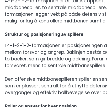
4-1-2-1-2-formasjonen er et taktisk oppsett i 
midtbanespiller, to sentrale midtbanespillere,
formasjonen legger vekt på både defensiv stab
mulig for lag å kontrollere midtbanen samtidig
Struktur og posisjonering av spillere
I 4-1-2-1-2-formasjonen er posisjoneringen a
mellom forsvar og angrep. Baklinjen består av 
to backer, som gir bredde og dekning. Foran 
forsvaret, mens to sentrale midtbanespillere 
Den offensive midtbanespilleren spiller en sen
som er plassert sentralt for å utnytte defensi
overganger og effektiv ballbevegelse over b
Roller og ansvar for hver posisjon