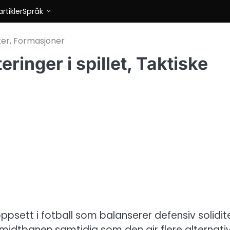
rtikler
Språk
tter, Formasjoner
ringer i spillet, Taktiske
ppsett i fotball som balanserer defensiv solidit
midtbanen samtidig som den gir flere alternati