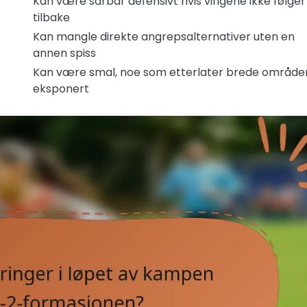
Kan være sårbar defensivt hvis vingene ikke følger
tilbake
Kan mangle direkte angrepsalternativer uten en
annen spiss
Kan være smal, noe som etterlater brede område
eksponert