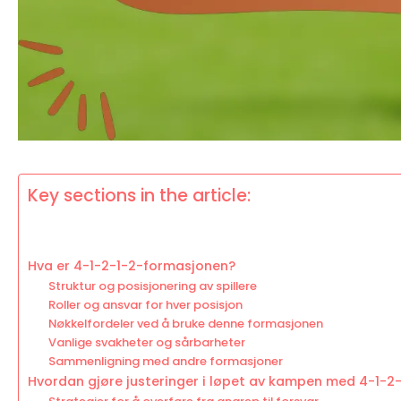
Key sections in the article:
Hva er 4-1-2-1-2-formasjonen?
Struktur og posisjonering av spillere
Roller og ansvar for hver posisjon
Nøkkelfordeler ved å bruke denne formasjonen
Vanlige svakheter og sårbarheter
Sammenligning med andre formasjoner
Hvordan gjøre justeringer i løpet av kampen med 4-1-