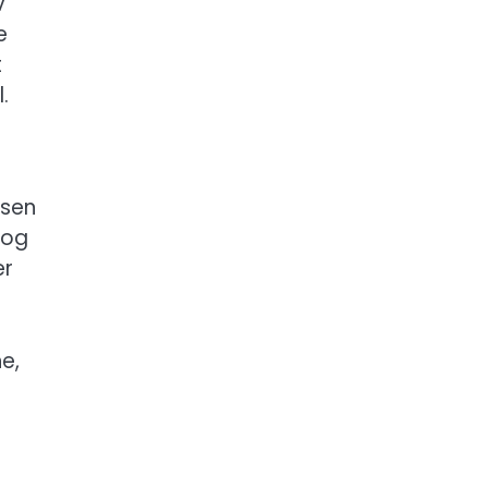
v
e
t
.
nsen
 og
er
e,