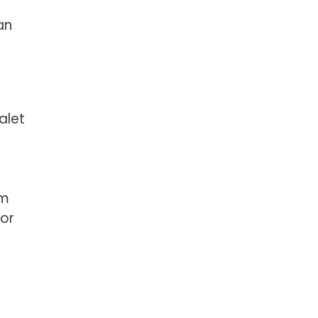
an
alet
om
for