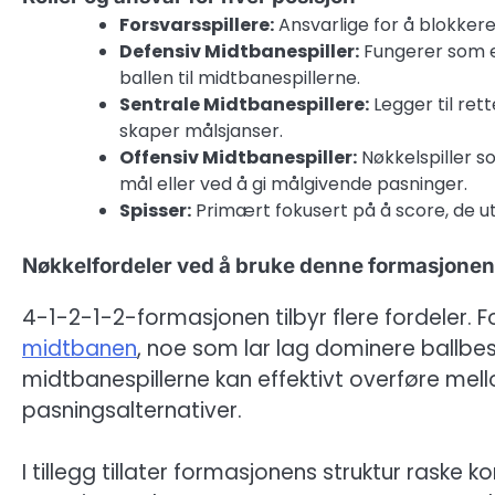
Forsvarsspillere:
Ansvarlige for å blokkere 
Defensiv Midtbanespiller:
Fungerer som et
ballen til midtbanespillerne.
Sentrale Midtbanespillere:
Legger til ret
skaper målsjanser.
Offensiv Midtbanespiller:
Nøkkelspiller 
mål eller ved å gi målgivende pasninger.
Spisser:
Primært fokusert på å score, de u
Nøkkelfordeler ved å bruke denne formasjonen
4-1-2-1-2-formasjonen tilbyr flere fordeler. F
midtbanen
, noe som lar lag dominere ballbe
midtbanespillerne kan effektivt overføre me
pasningsalternativer.
I tillegg tillater formasjonens struktur raske