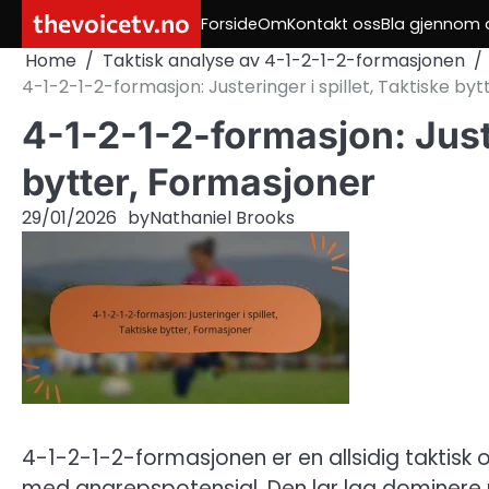
Skip
thevoicetv.no
Forside
Om
Kontakt oss
Bla gjennom a
to
Home
Taktisk analyse av 4-1-2-1-2-formasjonen
content
4-1-2-1-2-formasjon: Justeringer i spillet, Taktiske by
4-1-2-1-2-formasjon: Juste
bytter, Formasjoner
29/01/2026
by
Nathaniel Brooks
4-1-2-1-2-formasjonen er en allsidig taktisk o
med angrepspotensial. Den lar lag dominere 