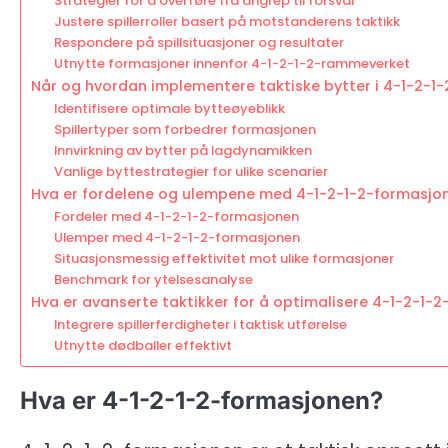
Strategier for å overføre fra angrep til forsvar
Justere spillerroller basert på motstanderens taktikk
Respondere på spillsituasjoner og resultater
Utnytte formasjoner innenfor 4-1-2-1-2-rammeverket
Når og hvordan implementere taktiske bytter i 4-1-2-1
Identifisere optimale bytteøyeblikk
Spillertyper som forbedrer formasjonen
Innvirkning av bytter på lagdynamikken
Vanlige byttestrategier for ulike scenarier
Hva er fordelene og ulempene med 4-1-2-1-2-formasj
Fordeler med 4-1-2-1-2-formasjonen
Ulemper med 4-1-2-1-2-formasjonen
Situasjonsmessig effektivitet mot ulike formasjoner
Benchmark for ytelsesanalyse
Hva er avanserte taktikker for å optimalisere 4-1-2-1-
Integrere spillerferdigheter i taktisk utførelse
Utnytte dødballer effektivt
Hva er 4-1-2-1-2-formasjonen?