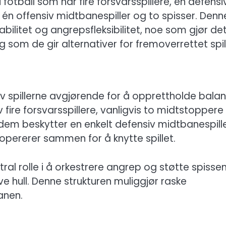
fotball som har fire forsvarsspillere, én defensi
 én offensiv midtbanespiller og to spisser. Denn
ilitet og angrepsfleksibilitet, noe som gjør de
 som de gir alternativer for fremoverrettet spill
v spillerne avgjørende for å opprettholde bala
fire forsvarsspillere, vanligvis to midtstoppere
dem beskytter en enkelt defensiv midtbanespill
opererer sammen for å knytte spillet.
tral rolle i å orkestrere angrep og støtte spissen
ve hull. Denne strukturen muliggjør raske
anen.