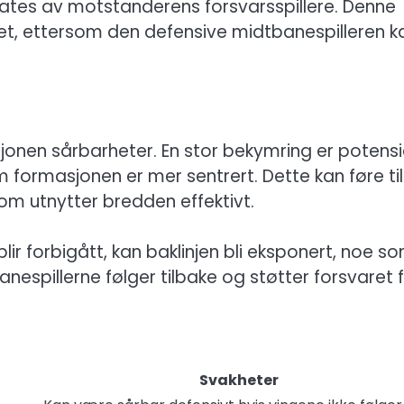
ates av motstanderens forsvarsspillere. Denne
tet, ettersom den defensive midtbanespilleren k
sjonen sårbarheter. En stor bekymring er potensi
formasjonen er mer sentrert. Dette kan føre til
m utnytter bredden effektivt.
lir forbigått, kan baklinjen bli eksponert, noe s
anespillerne følger tilbake og støtter forsvaret 
Svakheter