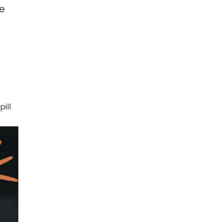
e
ill