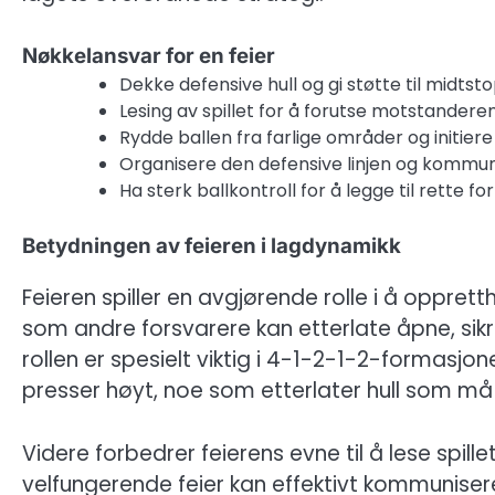
Nøkkelansvar for en feier
Dekke defensive hull og gi støtte til midtst
Lesing av spillet for å forutse motstander
Rydde ballen fra farlige områder og initier
Organisere den defensive linjen og kommu
Ha sterk ballkontroll for å legge til rette f
Betydningen av feieren i lagdynamikk
Feieren spiller en avgjørende rolle i å oppre
som andre forsvarere kan etterlate åpne, sikre
rollen er spesielt viktig i 4-1-2-1-2-formasjo
presser høyt, noe som etterlater hull som må f
Videre forbedrer feierens evne til å lese spill
velfungerende feier kan effektivt kommuniser