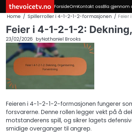
Skip
thevoicetv.no
Forside
Om
Kontakt oss
Bla gjennom a
to
Home
Spillerroller i 4-1-2-1-2-formasjonen
Feier 
content
Feier i 4-1-2-1-2: Dekning
23/02/2026
by
Nathaniel Brooks
Feieren i 4-1-2-1-2-formasjonen fungerer som 
forsvarerne. Denne rollen legger vekt på å de
motstanderens spill, og sikrer lagets defensiv
smidige overganger til angrep.