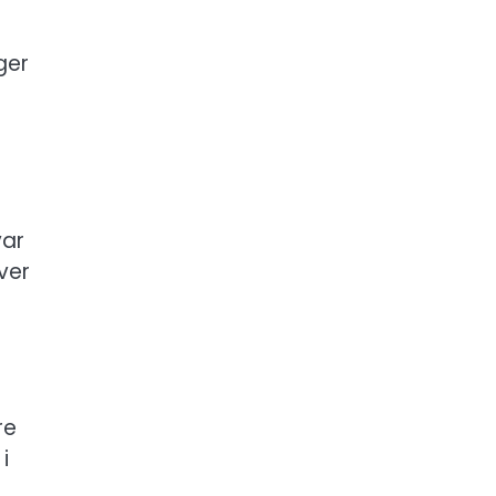
ger
var
ver
re
i