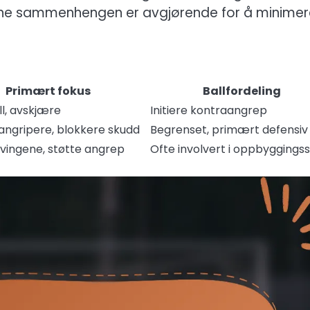
enne sammenhengen er avgjørende for å minimer
Primært fokus
Ballfordeling
l, avskjære
Initiere kontraangrep
angripere, blokkere skudd
Begrenset, primært defensiv
vingene, støtte angrep
Ofte involvert i oppbyggingssp