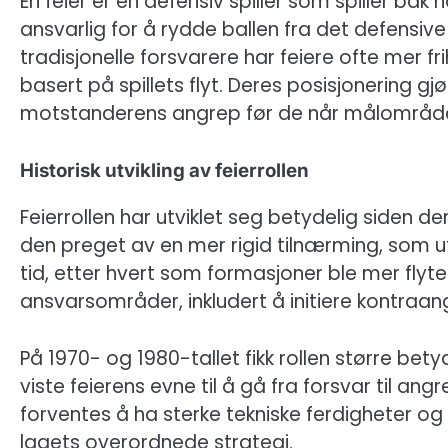
En feier er en defensiv spiller som spiller ba
ansvarlig for å rydde ballen fra det defensive
tradisjonelle forsvarere har feiere ofte mer f
basert på spillets flyt. Deres posisjonering g
motstanderens angrep før de når målområd
Historisk utvikling av feierrollen
Feierrollen har utviklet seg betydelig siden den
den preget av en mer rigid tilnærming, som 
tid, etter hvert som formasjoner ble mer flyt
ansvarsområder, inkludert å initiere kontraangr
På 1970- og 1980-tallet fikk rollen større be
viste feierens evne til å gå fra forsvar til ang
forventes å ha sterke tekniske ferdigheter og
lagets overordnede strategi.