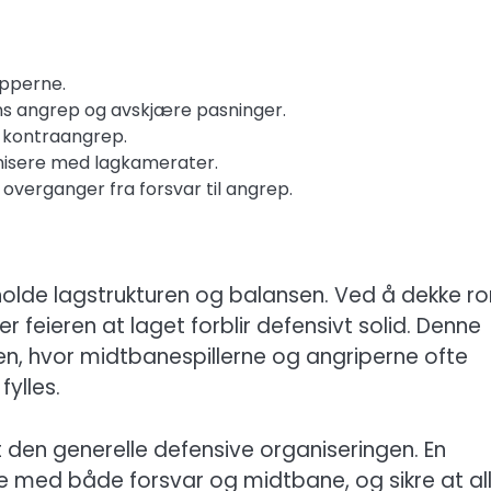
opperne.
ens angrep og avskjære pasninger.
e kontraangrep.
nisere med lagkamerater.
or overganger fra forsvar til angrep.
ttholde lagstrukturen og balansen. Ved å dekke r
r feieren at laget forblir defensivt solid. Denne
nen, hvor midtbanespillerne og angriperne ofte
ylles.
et den generelle defensive organiseringen. En
e med både forsvar og midtbane, og sikre at al