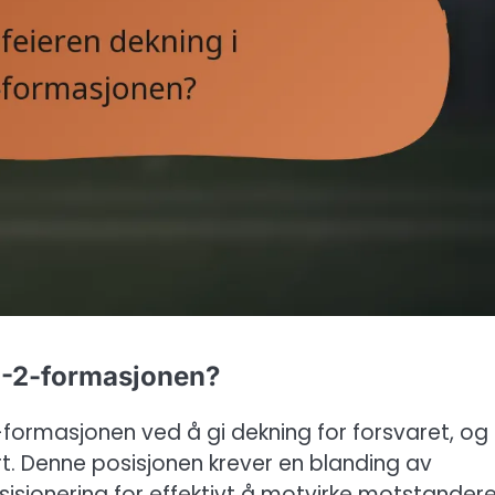
-1-2-formasjonen?
2-formasjonen ved å gi dekning for forsvaret, og
sert. Denne posisjonen krever en blanding av
sisjonering for effektivt å motvirke motstander