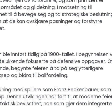
k hovedlinjen av forsvarere, og som primært er
 området og gi dekning. I motsetning til
rihet til å bevege seg og ta strategiske beslutnin
jør at de kan avskjære pasninger og forstyrre
et.
 ble innført tidlig på 1900-tallet. I begynnelsen 
utelukkende fokuserte på defensive oppgaver. O
ende, begynte feieren å ta på seg ytterligere
ep og bidra til ballfordeling.
tydning med spillere som Franz Beckenbauer, som
rep. Denne utviklingen har ført til at moderne feie
 taktisk bevissthet, noe som gjør dem integrerte 